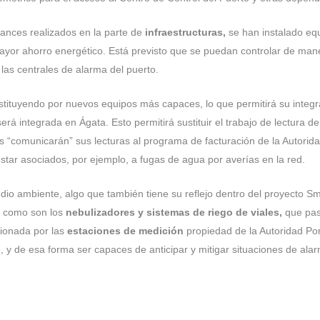
vances realizados en la parte de
infraestructuras,
se han instalado equ
ayor ahorro energético. Está previsto que se puedan controlar de mane
las centrales de alarma del puerto.
tituyendo por nuevos equipos más capaces, lo que permitirá su integra
erá integrada en Ágata. Esto permitirá sustituir el trabajo de lectura
s “comunicarán” sus lecturas al programa de facturación de la Autorida
tar asociados, por ejemplo, a fugas de agua por averías en la red.
o ambiente, algo que también tiene su reflejo dentro del proyecto Sm
o, como son los
nebulizadores y sistemas de riego de viales,
que pas
cionada por las
estaciones de medición
propiedad de la Autoridad Por
o, y de esa forma ser capaces de anticipar y mitigar situaciones de al