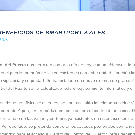
BENEFICIOS DE SMARTPORT AVILÉS
Likes
ol del Puerto
nos permiten contar, a día de hoy, con un vídeowall de ú
 en el puerto, además de las ya existentes con anterioridad. También l
de vigilancia y seguridad. Se ha instalado un nuevo sistema de grabac
rol del Puerto se ha actualizado todo el equipamiento informático y e
 elementos físicos existentes, se han sustituido los elementos electr
dentro de Ágata, en un módulo específico para el control de accesos. 
ol en remoto de las verjas y portones ya existentes en estos accesos d
or otro lado, se pretende controlar los accesos peatonales con la inst
métrico para el acceso al Centro de Control del Puerto y otras depende