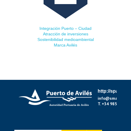
CIUDAD & CIUDADANÍA
Integración Puerto – Ciudad
Atracción de inversiones
Sostenibilidad medioambiental
Marca Avilés
http://spa.puer
info@smartporta
T. +34 985 54 11 